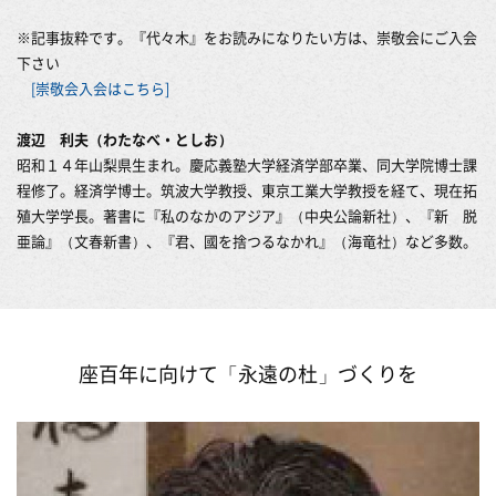
※記事抜粋です。『代々木』をお読みになりたい方は、崇敬会にご入会
下さい
[崇敬会入会はこちら]
渡辺 利夫（
わたなべ・としお）
昭和１４年山梨県生まれ。慶応義塾大学経済学部卒業、同大学院博士課
程修了。経済学博士。筑波大学教授、東京工業大学教授を経て、現在拓
殖大学学長。著書に『私のなかのアジア』（中央公論新社）、『新 脱
亜論』（文春新書）、『君、國を捨つるなかれ』（海竜社）など多数。
座百年に向けて「永遠の杜」づくりを