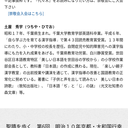
※記事抜粋です。『代々木』をお読みになりたい方は、崇敬会にご入会
下さい
[崇敬会入会はこちら]
土屋 秀宇（
つちや・ひでお）
昭和１７年、千葉県生まれ。千葉大学教育学部英語科卒業。平成６年、
「自ら学ぶ力を育てる漢字指導」で第４３回読売教育賞受賞。１３年間
にわたり、小・中学校の校長を歴任。自閉症児や知的障害児への漢字指
導にも力を入れ成果をあげる。千葉県教育功労賞、白川静賞受賞。世田
谷区日本語教育特区「美しい日本語を世田谷の学校から」の小学校作業
部会長として、教科書『日本語』の作成に携わる。現在、「楽しい親子
漢字教室」の出前授業や講演を通じて、漢字指導の改善と国語教育の正
常化に努めている。著書に『子供と声を出して読みたい 美しい日本の
詩歌』（致知出版社）、『日本語「ぢ」と「じ」の謎』（光文社知恵の
森文庫）等。
聖蹟を歩く 第6回 明治１０年京都・大和国行幸