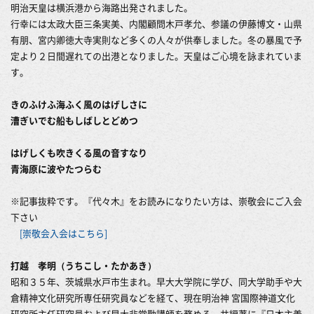
明治天皇は横浜港から海路出発されました。
行幸には太政大臣三条実美、内閣顧問木戸孝允、参議の伊藤博文・山県
有朋、宮内卿徳大寺実則など多くの人々が供奉しました。冬の暴風で予
定より２日間遅れての出港となりました。天皇はご心境を詠まれていま
す。
きのふけふ海ふく風のはげしさに
漕ぎいでむ船もしばしとどめつ
はげしくも吹きくる風の音すなり
青海原に波やたつらむ
※記事抜粋です。『代々木』をお読みになりたい方は、崇敬会にご入会
下さい
[崇敬会入会はこちら]
打越 孝明（うちこし・たかあき）
昭和３５年、茨城県水戸市生まれ。早大大学院に学び、同大学助手や大
倉精神文化研究所専任研究員などを経て、現在明治神 宮国際神道文化
研究所主任研究員および早大非常勤講師を務める。共編著に『日本主義