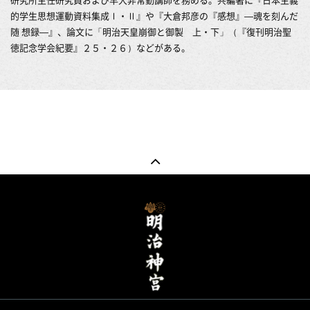
的学生思想運動資料集成Ⅰ・Ⅱ』や『大倉邦彦の『感想』―魂を刻んだ
随 想録―』、論文に「明治天皇崩御と御製 上・下」（『復刊明治聖
徳記念学会紀要』２５・２６）などがある。