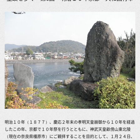
明治１０年（１８７７）、慶応２年末の孝明天皇崩御から１０年を経過
したこの年、京都で１０年祭を行うとともに、神武天皇畝傍山東北陵
（現在の奈良県橿原市）にご親拝することを目的として、１月２４日、