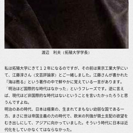
渡辺 利夫（拓殖大学学長）
私は拓殖大学にきて１２年になるのですが、その前は東京工業大学にい
て、江藤淳さん（文芸評論家）とご一緒しました。江藤さんが書かれた
『海は甦る』という著作の中で鮮やかに覚えている一言があります。
「明治ほど国際的な時代はなかった」というフレーズです。逆に言え
ば、現代ほど非国際的な時代はないということを言いたかったろうと思
うんですよね。
明治のあの時代、日本は極東の、生まれてまもない幼弱な国である一
方、まさに世は帝国主義の力の時代で、欧米の列強が領土支配の欲望を
むき出しにして、アジアに向かっていました。そういう時代に日本は近
代化をしていかなくてはならなかった。