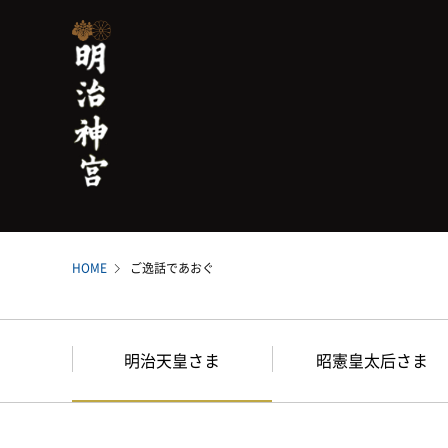
HOME
ご逸話であおぐ
明治天皇さま
昭憲皇太后さま