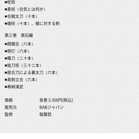
■杖術
■柔術（合気とは何か）
■合戦太刀（十本）
■槍術（十本）、槍に対する剣
第三巻 奥伝編
■鍔競合（六本）
■倒打（六本）
■薙刀（ニ十本）
■抜刀術（三十ニ本）
■居合刀による裏太刀（六本）
■真剣立合（六本）
■奉納演武
価格
各巻 5,500円(税込)
販売元
BABジャパン
監修
稲葉稔