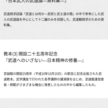
『日本武人の武道論―資料集―』
武道探求試論『武道とは何か―武術と武士道の間』の中で参考にした武
人の武道論を中心として十二編のみを収録した、武道観探求のための資
料集。
教本(3) 開設二十五周年記念
『武道へのいざない―日本精神の修養―』
至誠館の開設25周年（平成10年10月10日）の節目に記念出版された武
道教本。武学講座で行われた各界講師の講演録をはじめ、至誠館運営委
員・師範がさまざまな機会に発表したものの中から編集したもの。