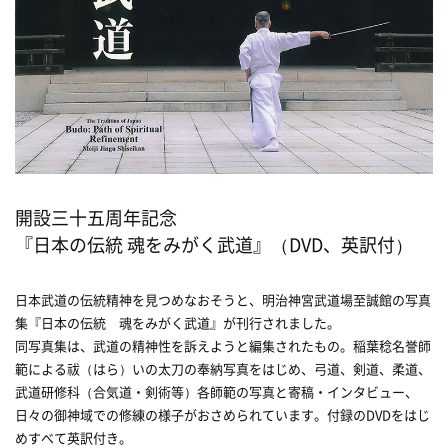
開設三十五周年記念
『日本の伝統 魂をみがく武道』（DVD、英訳付）
日本武道の伝統精神を見つめなおそうと、明治神宮武道場至誠館の写真
集『日本の伝統 魂をみがく武道』が刊行されました。
同写真集は、武道の精神性を訴えようと編集されたもの。稲葉稔名誉師
範による祓（はら）いの太刀の奉納写真をはじめ、弓道、剣道、柔道、
武道研修科（合気道・剣術等）各師範の写真と寄稿・インタビュー、
日々の御神域での修練の様子がおさめられています。付録のDVDをはじ
めすべて英訳付き。