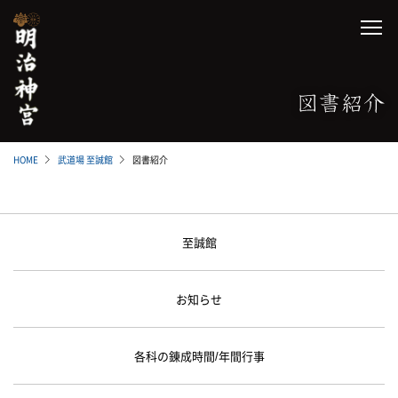
HOME
武道場 至誠館
図書紹介
至誠館
お知らせ
各科の錬成時間/年間行事