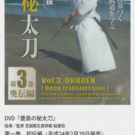
DVD『鹿島の秘太刀』
指導／監修 至誠館名誉師範 稲葉稔
第一巻 初伝編（平成24年2月29日発売）