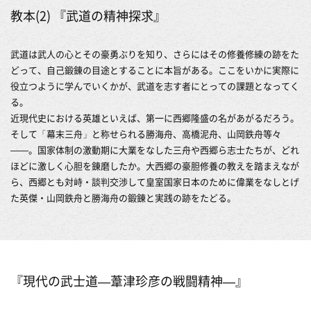
教本(2) 『武道の精神探求』
武道は武人の心とその豪勇ぶりを知り、さらにはその修養修練の跡をた
どって、自己鍛錬の目途とすることに本旨がある。ここをいかに実際に
役立つように学んでいくかが、武道を志す者にとっての課題となってく
る。
近現代史における英雄といえば、第一に西郷隆盛の名があがるだろう。
そして「幕末三舟」と称せられる勝海舟、高橋泥舟、山岡鉄舟等々
――。国家体制の激動期に大業をなした三舟や西郷ら志士たちが、どれ
ほどに激しく心胆を錬磨したか。大西郷の豪胆修養の教えを踏まえなが
ら、西郷とも対峙・談判交渉して皇室国家日本のために偉業をなしとげ
た英傑・山岡鉄舟と勝海舟の鍛錬と実践の跡をたどる。
『現代の武士道―葦津珍彦の戦闘精神―』