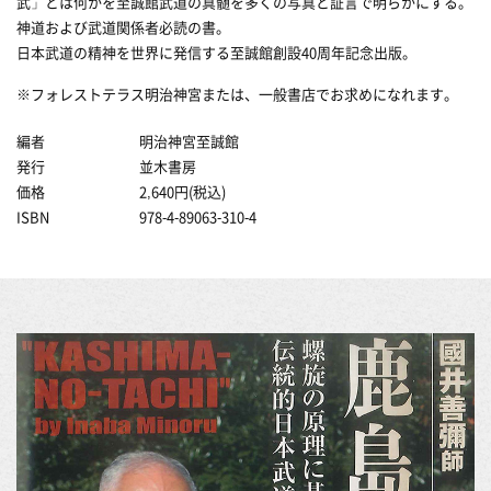
武」とは何かを至誠館武道の真髄を多くの写真と証言で明らかにする。
神道および武道関係者必読の書。
日本武道の精神を世界に発信する至誠館創設40周年記念出版。
※フォレストテラス明治神宮または、一般書店でお求めになれます。
編者
明治神宮至誠館
発行
並木書房
価格
2,640円(税込)
ISBN
978-4-89063-310-4