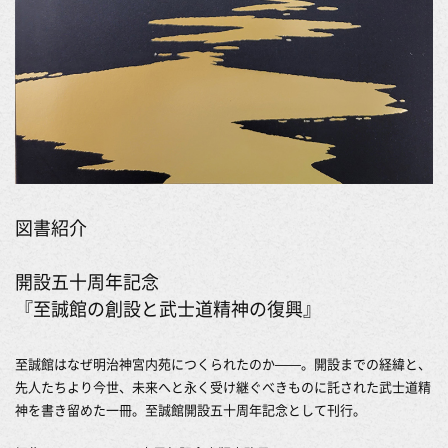
図書紹介
開設五十周年記念
『至誠館の創設と武士道精神の復興』
至誠館はなぜ明治神宮内苑につくられたのか――。開設までの経緯と、
先人たちより今世、未来へと永く受け継ぐべきものに託された武士道精
神を書き留めた一冊。至誠館開設五十周年記念として刊行。