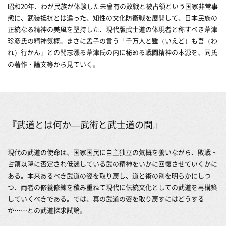
昭和20年、わが民族が体験した未曾有の敗戦と被占領という国家非常事
態に、武装抵抗とは違った、知性の文化防衛戦を展開して、日本民族の
正統なる精神の美風を堅持した、現代版武士道の体現者と称すべき葦津
珍彦氏の精神気概。まさに孟子の言う「千万人と雖（いえど）も吾（わ
れ）行かん」との闘志漲る葦津氏の内に秘める戦闘精神の本源を、同氏
の著作・論文等から見ていく。
『武道とは何か―武術と武士道の間』
現代の武道の使命は、国家国民に自主独立の気概を養いながら、敗戦・
占領以降に否定され低迷している武の精神をいかに回復させていくかに
ある。本来あるべき武道の姿を取り戻し、道と術の別を明らかにしつ
つ、両者の修養修錬を積み重ねて現代に伝統文化としての武道を再構築
していくべきである。では、真の武道の姿を取り戻すにはどうする
か……との武道探求試論。