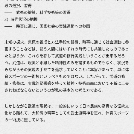
段の選択、習得
―― 武術の鍛錬、科学技術等の習得
3）時代状況の把握
―― 時事に通じ、国家社会の実践運動への参画
未知の探求、気概の養成と方法手段の習得、時事に通じて社会運動に参
画することなどは、闘う人間にはいずれの時代にも共通したものであっ
たと思うが、これらを称して武道の修行実践ということが出来るだろ
う。武道は、現実と乖離した精神性のみを論ずるものでもなく、状況を
みながらその実現の手だてを追求していくことに本旨があって、単に体
育スポーツの一術技というべきものではない。したがって、武道の修
練・修養は、実戦的緊張感を持って精神・技術両面において不断に工夫
されねばならないというのが私の基本的な考え方である。
しかしながら武道の現状は、一般的にいって日本民族の高貴なる伝統文
化から離れて、大和魂の精華としての武士道精神を忘れ、体育スポーツ
の一術技に堕している。