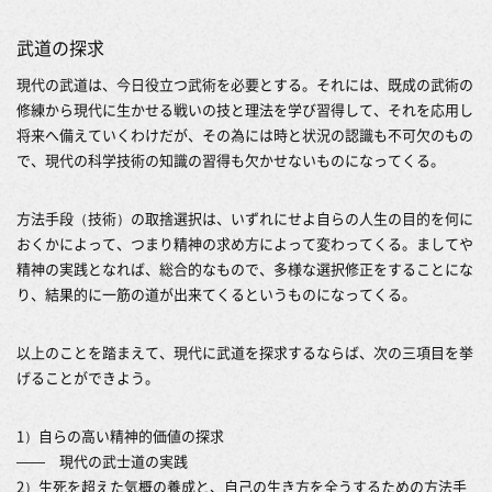
武道の探求
現代の武道は、今日役立つ武術を必要とする。それには、既成の武術の
修練から現代に生かせる戦いの技と理法を学び習得して、それを応用し
将来へ備えていくわけだが、その為には時と状況の認識も不可欠のもの
で、現代の科学技術の知識の習得も欠かせないものになってくる。
方法手段（技術）の取捨選択は、いずれにせよ自らの人生の目的を何に
おくかによって、つまり精神の求め方によって変わってくる。ましてや
精神の実践となれば、総合的なもので、多様な選択修正をすることにな
り、結果的に一筋の道が出来てくるというものになってくる。
以上のことを踏まえて、現代に武道を探求するならば、次の三項目を挙
げることができよう。
1）自らの高い精神的価値の探求
―― 現代の武士道の実践
2）生死を超えた気概の養成と、自己の生き方を全うするための方法手