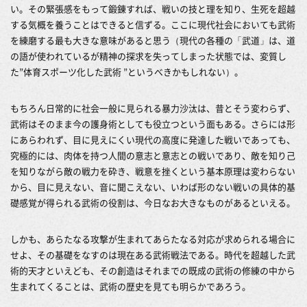
い。その緊張感をもって鍛錬すれば、戦いの技と理を知り、生死を超越
する気概を養うことはできると信ずる。ここに現代社会においても武術
を練磨する最も大きな意味があると思う（現代の各種の「武道」は、道
の語が使われているが精神の探求を失ってしまった状態では、変質し
た”体育スポーツ化した武術 ”というべきかもしれない）。
もちろん日常的に社会一般に見られる暴力沙汰は、昔とそう変わらず、
武術はそのまま今の護身術としても役立つという面もある。さらには形
にあらわれず、目に見えにくい現代の高度に発達した戦いであっても、
究極的には、肉体を持つ人間の意志と意志との戦いであり、敵を知り己
を知りながら敵の戦力を砕き、戦意を挫くという基本原理は変わらない
から、目に見えない、音に聞こえない、いわば形のない戦いの具体的基
礎感覚が得られる武術の役割は、今日なお大きなものがあるといえる。
しかも、あらたなる攻撃が生まれてあらたなる対応が求められる場合に
せよ、その基礎をなすのは現在ある武術戦法である。時代を超越した武
術的天才といえども、その創造はそれまでの既成の武術の修練の中から
生まれてくることは、武術の歴史を見ても明らかであろう。