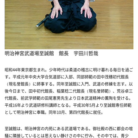
明治神宮武道場至誠館 館長 宇田川哲哉
昭和44年東京都生まれ。少年時代は柔道の稽古に明け暮れる毎日を過ご
す。平成元年中央大学合気道部に入部、同部師範の田中茂穗初代館長
（現名誉館長）に師事する。同年至誠館に入門、武道の修練を志す。以
後今日まで、田中初代館長、稲葉稔二代館長（現名誉師範）、荒谷卓三
代館長、前武学師範の田尾憲男先生より日本武道精神の薫陶を受ける。
平成16年より武道研修科講師となる。平成30年5月より至誠館専任師範
として明治神宮に奉職。同年10月、第四代館長に就任。
至誠館は、明治神宮の内苑にある武道場である。御社殿の西に都会の喧
騒に隣接しているとは思えない静けさの中に佇み、その中では、青少