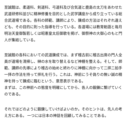
至誠館は、柔道科、剣道科、弓道科及び合気道と鹿島の太刀をあわせた
武道研修科並びに精神修養を目的とした武学講座から成り立っている総
合武道場である。各科の師範、講師により、錬成の方法はそれぞれ違え
ども、その目的に則った指導を行っている。各道場には教育勅語と毎月
明治天皇御製若しくは昭憲皇太后御歌を掲げ、御祭神の大御心のもと門
人が集結している。
至誠館の各科においての武道錬成では、まず稽古前に稽古出席の門人全
員が道場を清掃し、榊の水を取り替えるなど神棚を整える。そして、師
範、講師の先導により稽古の始めと終わりに神棚に向かって二拝二拍手
一拝の作法を持って拝礼を行う。これは、神前にうそ偽りの無い誠の精
神を持って錬成に臨むという、意思表示である。
まずは、この神前への態度を明確にしてから、各人の鍛錬に繋げていく
のである。
それではどのように鍛錬していけばよいのか。そのヒントは、先人の考
え方にある。 一つには日本の神話を回顧してみることである。