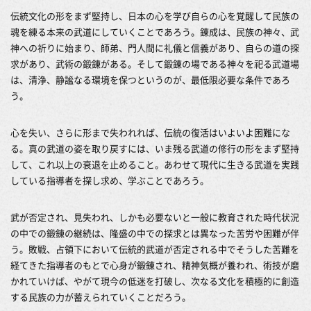
伝統文化の形をまず堅持し、日本の心を学び自らの心を覚醒して民族の
魂を練る本来の武道にしていくことであろう。錬成は、民族の神々、武
神への祈りに始まり、師弟、門人間に礼儀と信義があり、自らの道の探
求があり、武術の鍛錬がある。そして鍛錬の場である神々を祀る武道場
は、清浄、静謐なる環境を保つというのが、最低限必要な条件であろ
う。
心を失い、さらに形まで失われれば、伝統の復活はいよいよ困難にな
る。真の武道の姿を取り戻すには、いま残る武道の修行の形をまず堅持
して、これ以上の衰退を止めること。あわせて現代に生きる武道を実践
している指導者を探し求め、学ぶことであろう。
武が否定され、見失われ、しかも必要ないと一般に教育された時代状況
の中での鍛錬の継続は、隆盛の中での探求とは異なった苦労や困難が伴
う。敗戦、占領下において伝統的武道が否定される中でそうした苦難を
経てきた指導者のもとで心身が鍛錬され、精神気概が養われ、術技が磨
かれていけば、やがて現今の低迷を打破し、次なる文化を積極的に創造
する民族の力が蓄えられていくことだろう。