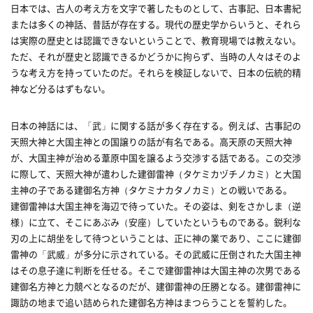
日本では、古人の考え方を文字で著したものとして、古事記、日本書紀
または多くの神話、昔話が存在する。現代の歴史学からいうと、それら
は実際の歴史とは認識できないということで、教育現場では教えない。
ただ、それが歴史と認識できるかどうかに拘らず、当時の人々はそのよ
うな考え方を持っていたのだ。それらを検証しないで、日本の伝統的精
神など分るはずもない。
日本の神話には、「武」に関する話が多く存在する。例えば、古事記の
天照大神と大国主神との国譲りの話が有名である。高天原の天照大神
が、大国主神が治める葦原中国を譲るよう交渉する話である。この交渉
に際して、天照大神が遣わした建御雷神（タケミカヅチノカミ）と大国
主神の子である建御名方神（タケミナカタノカミ）との戦いである。
建御雷神は大国主神を海辺で待っていた。その姿は、剣をさかしま（逆
様）に立て、そこにあぶみ（安座）していたというものである。鋭利な
刃の上に胡坐をして待つということは、正に神の業であり、ここに建御
雷神の「武威」が多分に示されている。その武威に圧倒された大国主神
はその息子達に判断を任せる。そこで建御雷神は大国主神の次男である
建御名方神と力競べとなるのだが、建御雷神の圧勝となる。建御雷神に
諏訪の地まで追い詰められた建御名方神はまつらうことを誓約した。