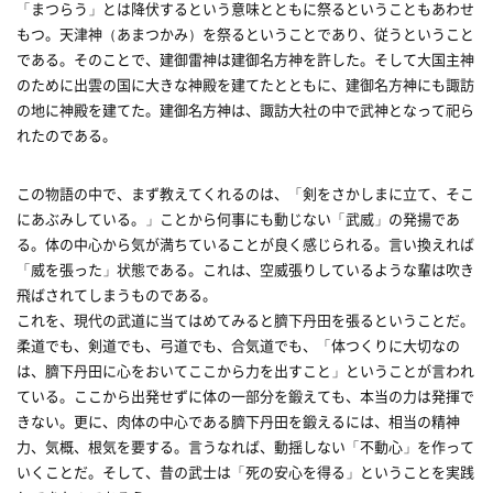
「まつらう」とは降伏するという意味とともに祭るということもあわせ
もつ。天津神（あまつかみ）を祭るということであり、従うということ
である。そのことで、建御雷神は建御名方神を許した。そして大国主神
のために出雲の国に大きな神殿を建てたとともに、建御名方神にも諏訪
の地に神殿を建てた。建御名方神は、諏訪大社の中で武神となって祀ら
れたのである。
この物語の中で、まず教えてくれるのは、「剣をさかしまに立て、そこ
にあぶみしている。」ことから何事にも動じない「武威」の発揚であ
る。体の中心から気が満ちていることが良く感じられる。言い換えれば
「威を張った」状態である。これは、空威張りしているような輩は吹き
飛ばされてしまうものである。
これを、現代の武道に当てはめてみると臍下丹田を張るということだ。
柔道でも、剣道でも、弓道でも、合気道でも、「体つくりに大切なの
は、臍下丹田に心をおいてここから力を出すこと」ということが言われ
ている。ここから出発せずに体の一部分を鍛えても、本当の力は発揮で
きない。更に、肉体の中心である臍下丹田を鍛えるには、相当の精神
力、気概、根気を要する。言うなれば、動揺しない「不動心」を作って
いくことだ。そして、昔の武士は「死の安心を得る」ということを実践