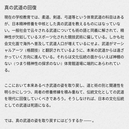
真の武道の回復
現在の学校教育では、柔道、剣道、弓道等という体育武道の科目はある
が、日本精神修養を中核とした真の武道を教えるものにはなっていな
い。一般社会で云々される武道についても術の語と同義に解されて、精
神性が欠如しているスポーツ化された競技武術に偏している。しかも社
会文化面で海外へ普及して武道人口が増えているにせよ、武道がマーシ
ャルアーツ（格闘技）と翻訳されているように、本来の武道からは遠ざ
かっていく方向に進んでいる。それらは文化伝統の面からいえば神棚の
ない（つまり精神性の探求のない）体育館道場に端的にあらわれてい
る。
ここにおいて本来あるべき武道の姿を取り戻し、道と術の別と関連性を
明らかにしつつ、両者の修養修練を積み重ねて、伝統文化としての武道
を現代に回復していくべきであろう。そうしなければ、日本の文化伝統
としての武道は死語になる。
では、真の武道の姿を取り戻すにはどうするか ―― 。