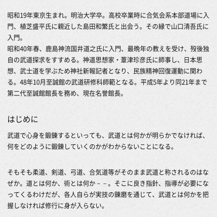
昭和19年東京生まれ。明治大学卒。高校卒業時に合気会系本部道場に入
門、植芝盛平氏に親近した島田和繁氏と出会う。その縁で山口清吾氏に
入門。
昭和40年春、鹿島神流国井道之氏に入門、最晩年の教えを受け、歿後独
自の武道探求をすすめる。神道思想家・葦津珍彦氏に師事し、日本思
想、武士道を学ぶため神社新報記者となり、民族精神回復運動に関わ
る。48年10月至誠館の武道研修科師範となる。平成5年より同21年まで
第二代至誠館館長を務め、現在名誉館長。
はじめに
武道で心身を鍛錬するといっても、武道とは何かが明らかでなければ、
何をどのように鍛錬していくのかがわからないことになる。
そもそも柔道、剣道、弓道、合気道等がそのまま武道と称されるのはな
ぜか。道とは何か、術とは何か－－。そこに良き指針、指導が必要にな
ってくるわけだが、各人自らが実技の錬磨を通じて、武道とは何かを把
握しなければ修行に身が入らない。