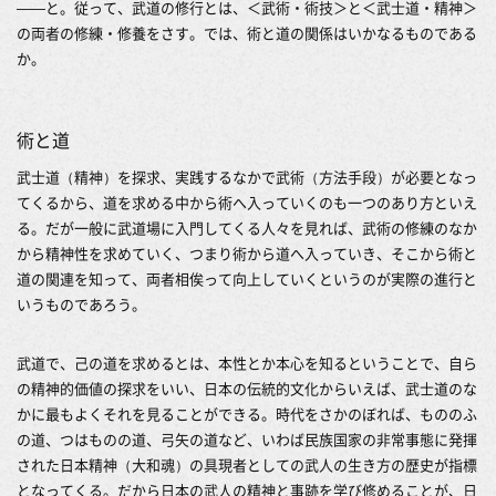
――と。従って、武道の修行とは、＜武術・術技＞と＜武士道・精神＞
の両者の修練・修養をさす。では、術と道の関係はいかなるものである
か。
術と道
武士道（精神）を探求、実践するなかで武術（方法手段）が必要となっ
てくるから、道を求める中から術へ入っていくのも一つのあり方といえ
る。だが一般に武道場に入門してくる人々を見れば、武術の修練のなか
から精神性を求めていく、つまり術から道へ入っていき、そこから術と
道の関連を知って、両者相俟って向上していくというのが実際の進行と
いうものであろう。
武道で、己の道を求めるとは、本性とか本心を知るということで、自ら
の精神的価値の探求をいい、日本の伝統的文化からいえば、武士道のな
かに最もよくそれを見ることができる。時代をさかのぼれば、もののふ
の道、つはものの道、弓矢の道など、いわば民族国家の非常事態に発揮
された日本精神（大和魂）の具現者としての武人の生き方の歴史が指標
となってくる。だから日本の武人の精神と事跡を学び修めることが、日