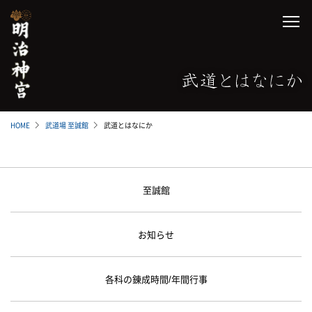
HOME
武道場 至誠館
武道とはなにか
至誠館
お知らせ
各科の錬成時間/年間行事