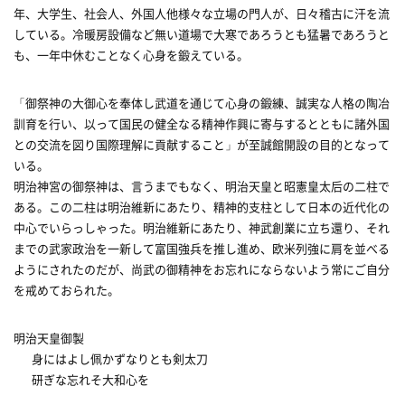
年、大学生、社会人、外国人他様々な立場の門人が、日々稽古に汗を流
している。冷暖房設備など無い道場で大寒であろうとも猛暑であろうと
も、一年中休むことなく心身を鍛えている。
「御祭神の大御心を奉体し武道を通じて心身の鍛練、誠実な人格の陶冶
訓育を行い、以って国民の健全なる精神作興に寄与するとともに諸外国
との交流を図り国際理解に貢献すること」が至誠館開設の目的となって
いる。
明治神宮の御祭神は、言うまでもなく、明治天皇と昭憲皇太后の二柱で
ある。この二柱は明治維新にあたり、精神的支柱として日本の近代化の
中心でいらっしゃった。明治維新にあたり、神武創業に立ち還り、それ
までの武家政治を一新して富国強兵を推し進め、欧米列強に肩を並べる
ようにされたのだが、尚武の御精神をお忘れにならないよう常にご自分
を戒めておられた。
明治天皇御製
身にはよし佩かずなりとも剣太刀
研ぎな忘れそ大和心を