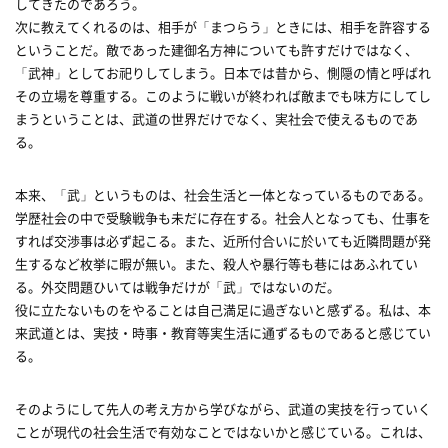
してきたのであろう。
次に教えてくれるのは、相手が「まつらう」ときには、相手を許容する
ということだ。敵であった建御名方神についても許すだけではなく、
「武神」としてお祀りしてしまう。日本では昔から、惻隠の情と呼ばれ
その立場を尊重する。このように戦いが終われば敵までも味方にしてし
まうということは、武道の世界だけでなく、実社会で使えるものであ
る。
本来、「武」というものは、社会生活と一体となっているものである。
学歴社会の中で受験戦争も未だに存在する。社会人となっても、仕事を
すれば交渉事は必ず起こる。また、近所付合いに於いても近隣問題が発
生するなど枚挙に暇が無い。また、殺人や暴行等も巷にはあふれてい
る。外交問題ひいては戦争だけが「武」ではないのだ。
役に立たないものをやることは自己満足に過ぎないと感ずる。私は、本
来武道とは、実技・時事・教育等実生活に通ずるものであると感じてい
る。
そのようにして先人の考え方から学びながら、武道の実技を行っていく
ことが現代の社会生活で有効なことではないかと感じている。これは、